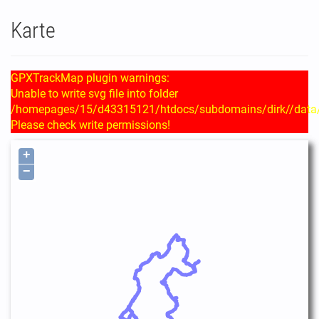
Karte
GPXTrackMap plugin warnings:
Unable to write svg file into folder
/homepages/15/d43315121/htdocs/subdomains/dirk//data
Please check write permissions!
+
−