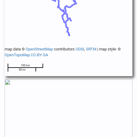
map data ©
OpenStreetMap
contributors
ODbl
,
SRTM
| map style: ©
OpenTopoMap
CC-BY-SA
100 km
50 mi