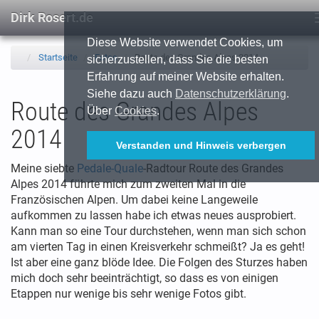
Dirk Rosert.de
Diese Website verwendet Cookies, um
Startseite
Fotos
Route des Grandes Alpes 2014
sicherzustellen, dass Sie die besten
Erfahrung auf meiner Website erhalten.
Siehe dazu auch
Datenschutzerklärung
.
Route des Grandes Alpes
Über
Cookies
.
2014
Verstanden und Hinweis verbergen
Meine siebte
Pedale-Quale
-Radtour Route des Grandes
Alpes 2014 führte mich zum zweiten Mal in die
Französischen Alpen. Um dabei keine Langeweile
aufkommen zu lassen habe ich etwas neues ausprobiert.
Kann man so eine Tour durchstehen, wenn man sich schon
am vierten Tag in einen Kreisverkehr schmeißt? Ja es geht!
Ist aber eine ganz blöde Idee. Die Folgen des Sturzes haben
mich doch sehr beeinträchtigt, so dass es von einigen
Etappen nur wenige bis sehr wenige Fotos gibt.