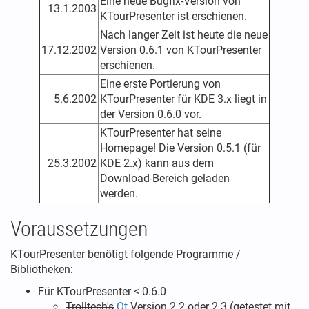
Eine neue Bugfix-Version von
13.1.2003
KTourPresenter ist erschienen.
Nach langer Zeit ist heute die neue
17.12.2002
Version 0.6.1 von KTourPresenter
erschienen.
Eine erste Portierung von
5.6.2002
KTourPresenter für KDE 3.x liegt in
der Version 0.6.0 vor.
KTourPresenter hat seine
Homepage! Die Version 0.5.1 (für
25.3.2002
KDE 2.x) kann aus dem
Download-Bereich geladen
werden.
Voraussetzungen
KTourPresenter benötigt folgende Programme /
Bibliotheken:
Für KTourPresenter < 0.6.0
Trolltech's
Qt
Version 2.2 oder 2.3 (getestet mit