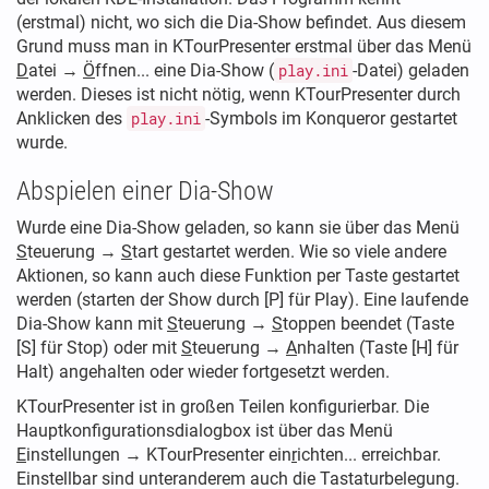
(erstmal) nicht, wo sich die Dia-Show befindet. Aus diesem
Grund muss man in KTourPresenter erstmal über das Menü
D
atei →
Ö
ffnen... eine Dia-Show (
play.ini
-Datei) geladen
werden. Dieses ist nicht nötig, wenn KTourPresenter durch
Anklicken des
play.ini
-Symbols im Konqueror gestartet
wurde.
Abspielen einer Dia-Show
Wurde eine Dia-Show geladen, so kann sie über das Menü
S
teuerung →
S
tart gestartet werden. Wie so viele andere
Aktionen, so kann auch diese Funktion per Taste gestartet
werden (starten der Show durch [P] für Play). Eine laufende
Dia-Show kann mit
S
teuerung →
S
toppen beendet (Taste
[S] für Stop) oder mit
S
teuerung →
A
nhalten (Taste [H] für
Halt) angehalten oder wieder fortgesetzt werden.
KTourPresenter ist in großen Teilen konfigurierbar. Die
Hauptkonfigurationsdialogbox ist über das Menü
E
instellungen → KTourPresenter ein
r
ichten... erreichbar.
Einstellbar sind unteranderem auch die Tastaturbelegung.