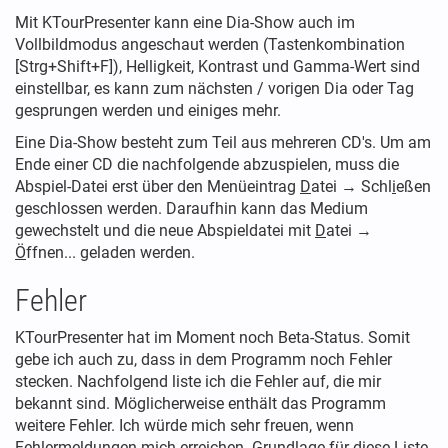
Mit KTourPresenter kann eine Dia-Show auch im
Vollbildmodus angeschaut werden (Tastenkombination
[Strg+Shift+F]), Helligkeit, Kontrast und Gamma-Wert sind
einstellbar, es kann zum nächsten / vorigen Dia oder Tag
gesprungen werden und einiges mehr.
Eine Dia-Show besteht zum Teil aus mehreren CD's. Um am
Ende einer CD die nachfolgende abzuspielen, muss die
Abspiel-Datei erst über den Menüeintrag
D
atei → Schl
i
eßen
geschlossen werden. Daraufhin kann das Medium
gewechstelt und die neue Abspieldatei mit
D
atei →
Ö
ffnen... geladen werden.
Fehler
KTourPresenter hat im Moment noch Beta-Status. Somit
gebe ich auch zu, dass in dem Programm noch Fehler
stecken. Nachfolgend liste ich die Fehler auf, die mir
bekannt sind. Möglicherweise enthält das Programm
weitere Fehler. Ich würde mich sehr freuen, wenn
Fehlermeldungen mich erreichen. Grundlage für diese Liste