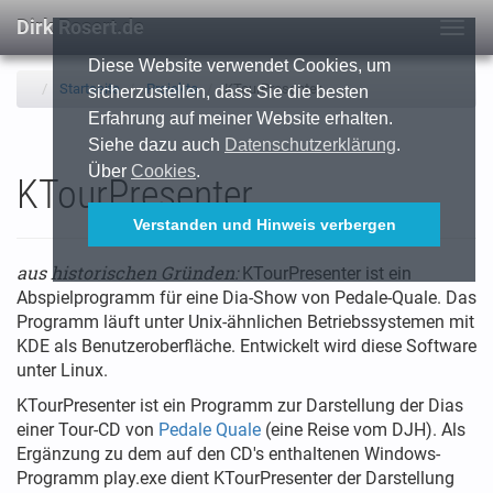
Dirk Rosert.de
Togg
navig
Diese Website verwendet Cookies, um
Startseite
Projekte
KTourPresenter
sicherzustellen, dass Sie die besten
Erfahrung auf meiner Website erhalten.
Siehe dazu auch
Datenschutzerklärung
.
Über
Cookies
.
KTourPresenter
Verstanden und Hinweis verbergen
aus historischen Gründen:
KTourPresenter ist ein
Abspielprogramm für eine Dia-Show von Pedale-Quale. Das
Programm läuft unter Unix-ähnlichen Betriebssystemen mit
KDE als Benutzeroberfläche. Entwickelt wird diese Software
unter Linux.
KTourPresenter ist ein Programm zur Darstellung der Dias
einer Tour-CD von
Pedale Quale
(eine Reise vom DJH). Als
Ergänzung zu dem auf den CD's enthaltenen Windows-
Programm play.exe dient KTourPresenter der Darstellung