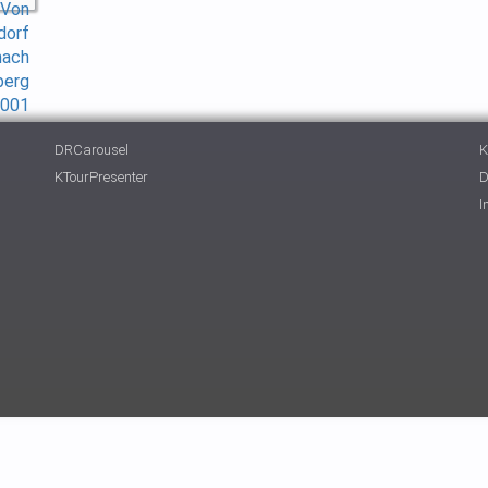
DRCarousel
K
KTourPresenter
D
I