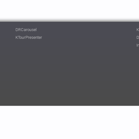
DRCarousel
K
KTourPresenter
D
I