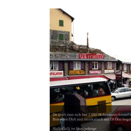
Da quält man sich fast 2.000 Höhenmeter hinauf z
Bratwurst-Duft und musikalisch mit DJ Ötzi begrü
Halli-Galli im Hochgebirge