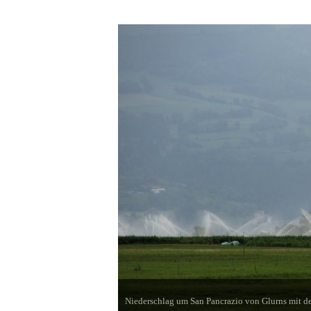
Niederschlag um San Pancrazio von Glurns mit d